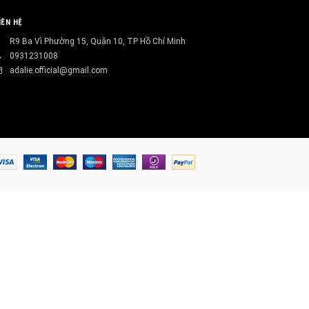
IÊN HỆ
R9 Ba Vì Phường 15, Quận 10, TP Hồ Chí Minh
0931231008
adalie.official@gmail.com