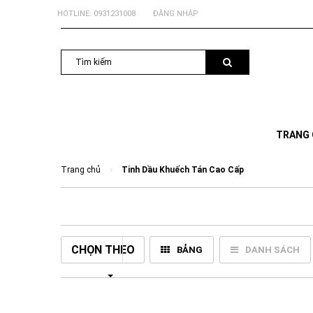
HOTLINE:
0931231008
ĐĂNG NHẬP
TRANG
Trang chủ
Tinh Dầu Khuếch Tán Cao Cấp
CHỌN THEO
BẢNG
DANH SÁCH