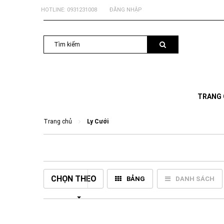
HOTLINE:
0931231008
ĐĂNG NHẬP
TRANG
Trang chủ
Ly Cưới
CHỌN THEO
BẢNG
DANH SÁCH