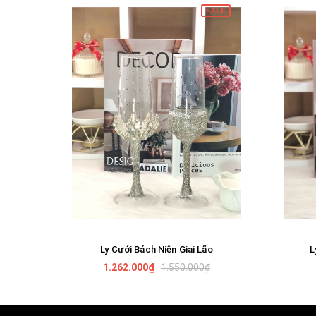
SALE
Ly Cưới Bách Niên Giai Lão
L
GIỎ HÀNG
1.262.000₫
1.550.000₫