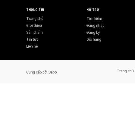
THÔNG TIN
HỖ TRỢ
Trang chủ
Tìm kiếm
Giới thiệu
Đăng nhập
Sản phẩm
Đăng ký
Tin tức
Giỏ hàng
Liên hệ
Trang chủ
Cung cấp bởi
Sapo