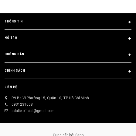
THÔNG TIN
HỖ TRỢ
HƯỚNG DẪN
CHÍNH SÁCH
LIÊN HỆ
R9 Ba Vì Phường 15, Quận 10, TP Hồ Chí Minh
0931231008
adalie.official@gmail.com
Cung cấp bởi
Sapo