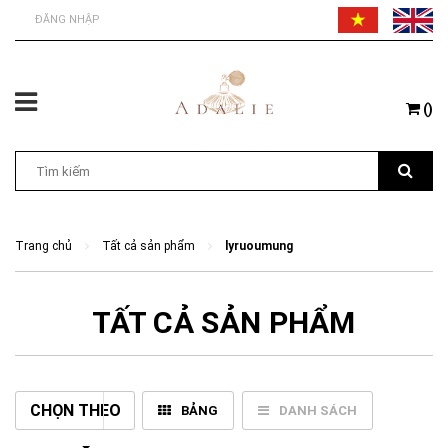
ĐĂNG NHẬP
(
)
Trang chủ
Tất cả sản phẩm
lyruoumung
TẤT CẢ SẢN PHẨM
CHỌN THEO
BẢNG
DANH SÁCH