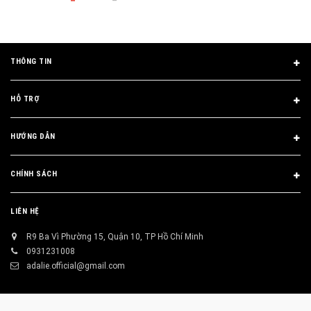
THÔNG TIN
HỖ TRỢ
HƯỚNG DẪN
CHÍNH SÁCH
LIÊN HỆ
R9 Ba Vì Phường 15, Quận 10, TP Hồ Chí Minh
0931231008
adalie.official@gmail.com