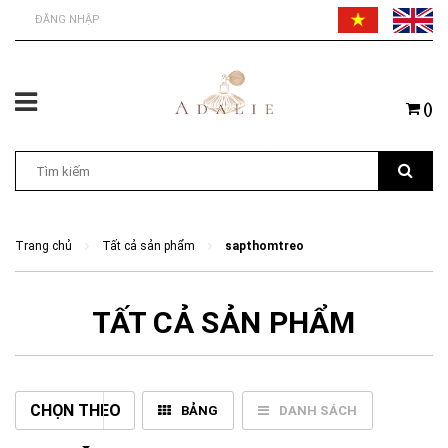
ĐĂNG NHẬP
(
)
Trang chủ
Tất cả sản phẩm
sapthomtreo
TẤT CẢ SẢN PHẨM
CHỌN THEO
BẢNG
DANH SÁCH